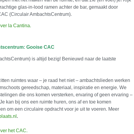
rachtige glas-in-lood ramen achter de bar, gemaakt door
CAC (Circulair AmbachtsCentrum).
over la Cantina.
htscentrum: Gooise CAC
htsCentrum) is altijd bezig! Benieuwd naar de laatste
zitten ruimtes waar – je raad het niet – ambachtslieden werken
 ruimschoots gereedschap, materiaal, inspiratie en energie. We
stelingen die ons komen versterken, ervaring of geen ervaring –
 Je kan bij ons een ruimte huren, ons af en toe komen
en om een circulaire opdracht voor je uit te voeren. Meer
laats.nl
.
 over het CAC.