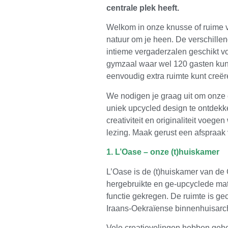
centrale plek heeft.
Welkom in onze knusse of ruime ve
natuur om je heen. De verschillend
intieme vergaderzalen geschikt v
gymzaal waar wel 120 gasten kunne
eenvoudig extra ruimte kunt creër
We nodigen je graag uit om onze ed
uniek upcycled design te ontdek
creativiteit en originaliteit voeg
lezing. Maak gerust een afspraak 
1. L’Oase – onze (t)huiskamer
L’Oase is de (t)huiskamer van de 
hergebruikte en ge-upcyclede mate
functie gekregen. De ruimte is ge
Iraans-Oekraïense binnenhuisarc
Vele creatievelingen hebben gehol