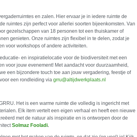
rgaderruimtes en zalen. Hier ervaar je in iedere ruimte de
e ruimtes zijn perfect voor allerlei soorten bijeenkomsten. Van
oor gezelschappen van 18 personen tot een thuiskamer of
n genieten. Onze ruimtes zijn flexibel in te delen, zodat je
en voor workshops of andere activiteiten.
ucatie- en inspiratielocatie voor de biodiversiteit met een
ken voor jouw evenement! Met aandacht voor duurzaamheid,
en we een bijzondere touch toe aan jouw vergadering, feestje of
voor een rondleiding via
grru@altijdwerkplaats.nl
GRRU. Het is een warme ruimte die volledig is ingericht met
rialen. Elk item vertelt een eigen verhaal en heeft een nieuwe
creëerd met de natuur als inspiratie en is ontworpen door de
hitect
Solmaz Fooladi
.
pen met het maken van de ruimte, en dat zie (en voel) je! Kijk