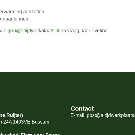
verwarming aanzetten.
k naar binnen.
aar:
grru@altijdwerkplaats.nl
en vraag naar Eveline.
Contact
e Ruijter)
E-mail: post@altijdwerkplaats.
aan 24A 1403VE Bussum