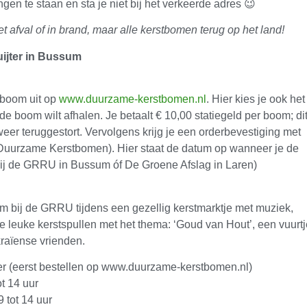
gen te staan en sta je niet bij het verkeerde adres 😉
 afval of in brand, maar alle kerstbomen terug op het land!
ijter in Bussum
tboom uit op
www.duurzame-kerstbomen.nl
. Hier kies je ook het
de boom wilt afhalen. Je betaalt € 10,00 statiegeld per boom; di
 weer teruggestort. Vervolgens krijg je een orderbevestiging met
Duurzame Kerstbomen). Hier staat de datum op wanneer je de
ij de GRRU in Bussum óf De Groene Afslag in Laren)
 bij de GRRU tijdens een gezellig kerstmarktje met muziek,
 leuke kerstspullen met het thema: ‘Goud van Hout’, een vuurtj
aïense vrienden.
r (eerst bestellen op www.duurzame-kerstbomen.nl)
t 14 uur
tot 14 uur