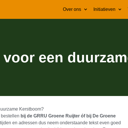
Over ons
Initiatieven
r) voor een duurz
n Duurzame Kerstboom?
 bestellen
bij de GRRU Groene Ruijter óf bij De Groene
aaltijden en adressen dus neem onderstaande tekst even goed