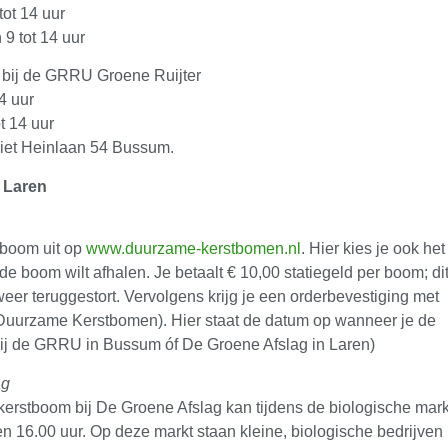
ot 14 uur
9 tot 14 uur
bij de GRRU Groene Ruijter
4 uur
t 14 uur
Piet Heinlaan 54 Bussum.
n Laren
tboom uit op
www.duurzame-kerstbomen.nl
. Hier kies je ook het
de boom wilt afhalen. Je betaalt € 10,00 statiegeld per boom; di
 weer teruggestort. Vervolgens krijg je een orderbevestiging met
Duurzame Kerstbomen). Hier staat de datum op wanneer je de
ij de GRRU in Bussum óf De Groene Afslag in Laren)
ag
erstboom bij De Groene Afslag kan tijdens de biologische mark
n 16.00 uur. Op deze markt staan kleine, biologische bedrijven