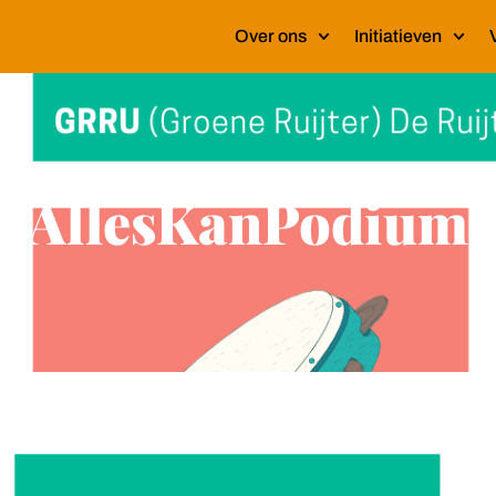
Over ons
Initiatieven
AllesKanPodium