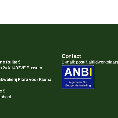
Contact
e Ruijter)
E-mail: post@altijdwerkplaats
an 24A 1403VE Bussum
kwekerij Flora voor Fauna
e 5
enhoef