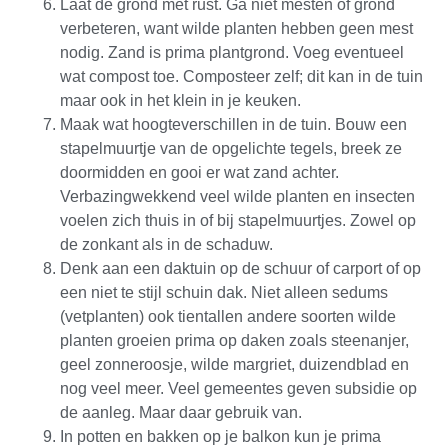
Laat de grond met rust. Ga niet mesten of grond
verbeteren, want wilde planten hebben geen mest
nodig. Zand is prima plantgrond. Voeg eventueel
wat compost toe. Composteer zelf; dit kan in de tuin
maar ook in het klein in je keuken.
Maak wat hoogteverschillen in de tuin. Bouw een
stapelmuurtje van de opgelichte tegels, breek ze
doormidden en gooi er wat zand achter.
Verbazingwekkend veel wilde planten en insecten
voelen zich thuis in of bij stapelmuurtjes. Zowel op
de zonkant als in de schaduw.
Denk aan een daktuin op de schuur of carport of op
een niet te stijl schuin dak. Niet alleen sedums
(vetplanten) ook tientallen andere soorten wilde
planten groeien prima op daken zoals steenanjer,
geel zonneroosje, wilde margriet, duizendblad en
nog veel meer. Veel gemeentes geven subsidie op
de aanleg. Maar daar gebruik van.
In potten en bakken op je balkon kun je prima